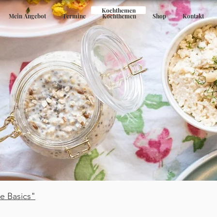
Kochthemen
Mein Angebot
Termine
Kochthemen
Shop
Kontakt
e Basics"