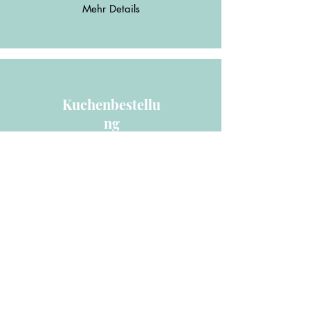
Mehr Details
Kuchenbestellu
ng
Mehr Details
Rezeptentwickl
ung
Mehr Details