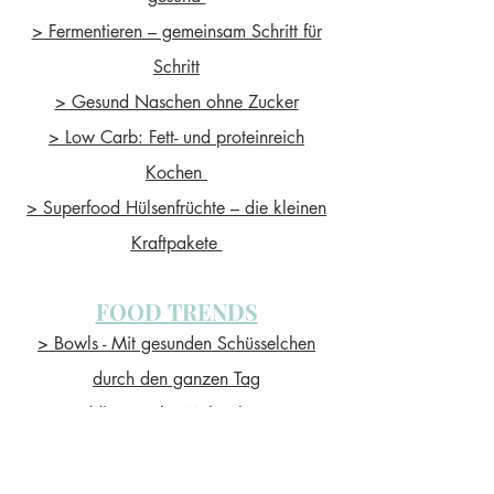
> Fermentieren – gemeinsam Schritt für
Schritt
> Gesund Naschen ohne Zucker
> Low Carb: Fett- und proteinreich
Kochen
> Superfood Hülsenfrüchte – die kleinen
Kraftpakete
FOOD TRENDS
> Bowls - Mit gesunden Schüsselchen
durch den ganzen Tag
> Buddha Bowls - Mehr als nur ein
Hype?
> Meal Prep – 1 mal kochen & 5 mal