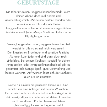
GEBURTSTAGE
Die Idee für deinen Junggesellinnenabschied: Feiere
deinen Abend doch mal anders und
abwechslungsreich. Mit deinen besten Freunden oder
Freundinnen vor Ort oder als Online
Junggesellinnenabschied– mit einem unvergesslichen
Kochkurs-Event! Jeder Menge Spaß und kulinarische
Highlights garantiert.
Diesen Junggesellen- oder Junggesellinnenabschied
werdet ihr alle so schnell nicht vergessen!
Den klassischen Brautladen und sonstige Peinliche
Aktionen kann jeder und sind dann doch recht
einfallslos. Bei deinem Kochkurs speziell für deinen
Junggesellen- oder Junggesellinnenabschied gibt es
garantiert jede Menge Spaß, gute Unterhaltung und
leckere Gerichte. Auf Wunsch lässt sich der Kochkurs
auch Online umsetzen.
Suche dir einfach ein passende Thema aus. Und
schicke mir eine Anfragen mit deinen Wünschen.
Gerne unterbreite ich dir ein individuelles Angebot für
dein einzigartiges Kocherlebnis mit deinen Freunden
und Freundinnen. Kochen lernen und feiern
gleichzeitig
–
Ihr werdet begeistert sein!