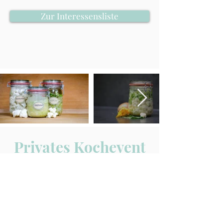
Zur Interessensliste
Privates Kochevent
Du bist interessiert an einem privaten Kochevent
zu diesem Thema? Alternativ biete ich dir gerne
die Möglichkeit an, einen Privaten Kochkurs
(auch Online möglich) zu dem Thema für dich
und deine Freunde, z.B. für einen Geburtstag,
Teamevent, Junggesellinnenabschied oder
Familientreffen zu veranstalten.