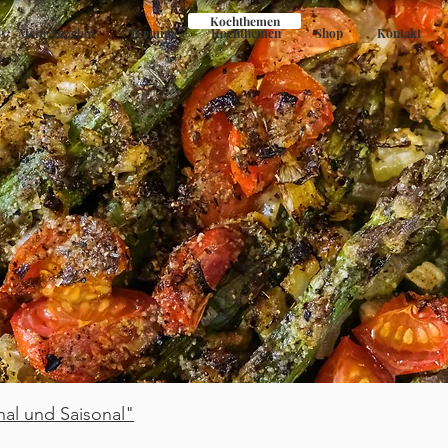
Kochthemen
Mein Angebot
Termine
Kochthemen
Shop
Kontakt
nal und Saisonal"