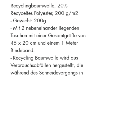
Recyclingbaumwolle, 20%
Recyceltes Polyester, 200 g/m2
- Gewicht: 200g
- Mit 2 nebeneinander liegenden
Taschen mit einer Gesamtgröße von
45 x 20 cm und einem 1 Meter
Bindeband.
- Recycling Baumwolle wird aus
Verbrauchsabfällen hergestellt, die
während des Schneidevorgangs in
Textilfabriken anfallen. Aufgrund des
Produktionsprozesses kann es zu
geringfügigen Farbabweichungen
des Produktes kommen. Diese
Eigenschaft trägt deutlich zu einem
authentischeren Erscheinungsbild
bei.
- Länge des Nackenbandes: 55 cm.