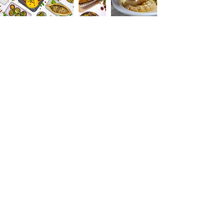
Privates Kochevent
Du bist interessiert an einem privaten Kochevent
zu diesem Thema? Alternativ biete ich dir gerne
die Möglichkeit an, einen Privaten Kochkurs
(auch Online möglich) zu dem Thema für dich
und deine Freunde, z.B. für einen Geburtstag,
Teamevent, Junggesellinnenabschied oder
Familientreffen zu veranstalten.
Anfrage senden
Nadine Stahl
E-Mail:
info@foodbynadine.com
Telefon:
+49 163 3703768