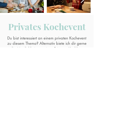
Privates Kochevent
Du bist interessiert an einem privaten Kochevent
zu diesem Thema? Alternativ biete ich dir gerne
die Möglichkeit an, einen Privaten Kochkurs
(auch Online möglich) zu dem Thema für dich
und deine Freunde, z.B. für einen Geburtstag,
Teamevent, Junggesellinnenabschied oder
Familientreffen zu veranstalten.
Anfrage senden
Nadine Stahl
E-Mail:
info@foodbynadine.com
Telefon:
+49 163 3703768