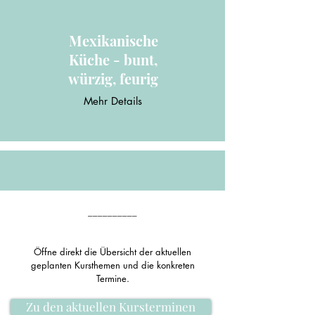
Mexikanische
Küche - bunt,
würzig, feurig
Mehr Details
Vegane
__________
Weltreise –
Asien, Orient &
Lateinamerika
Öffne direkt die Übersicht der aktuellen
geplanten Kursthemen und die konkreten
Mehr Details
Termine.
Zu den aktuellen Kursterminen